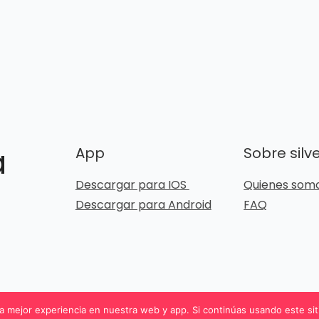
a
App
Sobre silv
Descargar para IOS
Quienes som
Descargar para Android
FAQ
 mejor experiencia en nuestra web y app. Si continúas usando este sit