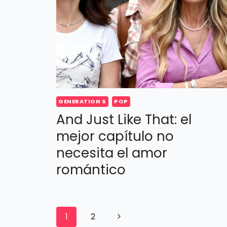
GENERATION S
POP
And Just Like That: el
mejor capítulo no
necesita el amor
romántico
Navegación
Siguiente
1
2