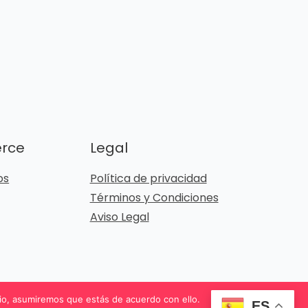
erce
Legal
os
Política de privacidad
Términos y Condiciones
Aviso Legal
io, asumiremos que estás de acuerdo con ello.
ES