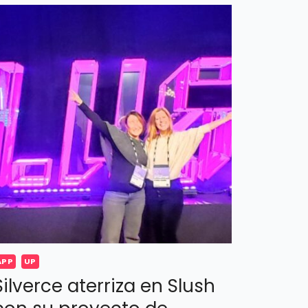
APP
UP
Silverce aterriza en Slush