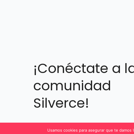
página
de
página
¡Conéctate a l
comunidad
Silverce!
Facebook
Instagram
LinkedIn
Usamos cookies para asegurar que te damos la