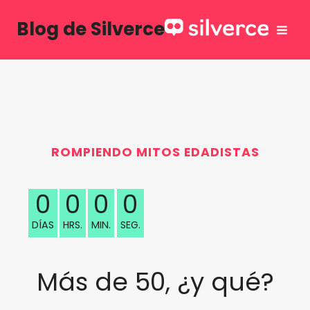
Saltar
Blog de Silverce
al
contenido
ROMPIENDO MITOS EDADISTAS
0
0
0
0
DÍAS
HRS.
MIN.
SEG.
Más de 50, ¿y qué?